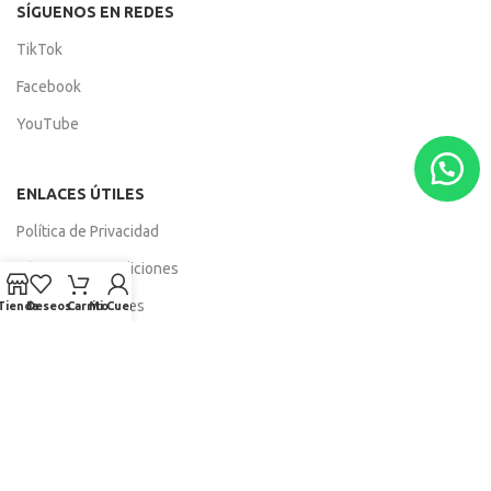
SÍGUENOS EN REDES
TikTok
Facebook
YouTube
ENLACES ÚTILES
Política de Privacidad
Términos y Condiciones
Política de Cookies
Tienda
Deseos
Carrito
Mi Cuenta
Política de Reembolso
SERVICIOS AL CLIENTE
Quiénes Somos
Contáctanos