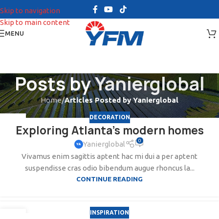
Skip to navigation
Skip to main content
MENU
Posts by
Yanierglobal
Home
/
Articles Posted by Yanierglobal
DECORATION
27
Exploring Atlanta’s modern homes
AGO
0
Yanierglobal
Vivamus enim sagittis aptent hac mi dui a per aptent
suspendisse cras odio bibendum augue rhoncus la...
CONTINUE READING
INSPIRATION
27