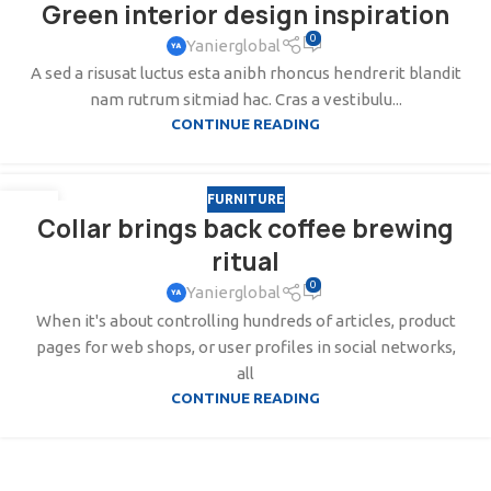
Green interior design inspiration
AGO
0
Yanierglobal
A sed a risusat luctus esta anibh rhoncus hendrerit blandit
nam rutrum sitmiad hac. Cras a vestibulu...
CONTINUE READING
FURNITURE
27
Collar brings back coffee brewing
AGO
ritual
0
Yanierglobal
When it's about controlling hundreds of articles, product
pages for web shops, or user profiles in social networks,
all
CONTINUE READING