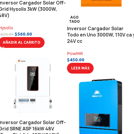
Inversor Cargador Solar Off-
Grid Hysolis 3kW (3000W,
48V)
AGO
TADO
Hysolis
Inversor Cargador Solar
$
560.00
Todo en Uno 3000W, 110V ca 
$
620.00
24V cc
AÑADIR AL CARRITO
PowMR
$
450.00
LEER MÁS
Inversor Cargador Solar Off-
Grid SRNE ASP 16kW 48V