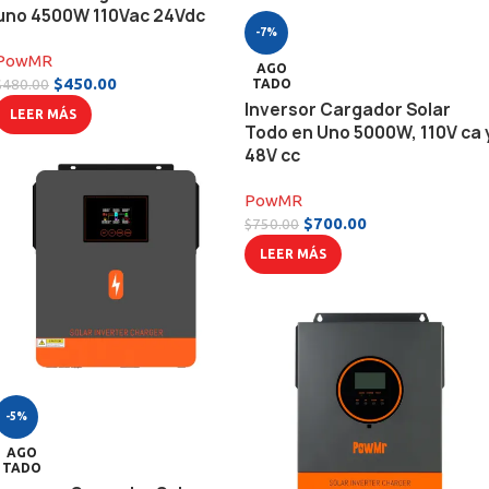
uno 4500W 110Vac 24Vdc
-7%
PowMR
AGO
$
450.00
$
480.00
TADO
Inversor Cargador Solar
LEER MÁS
Todo en Uno 5000W, 110V ca 
48V cc
PowMR
$
700.00
$
750.00
LEER MÁS
-5%
AGO
TADO