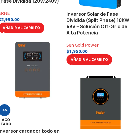
(Fase Dividida 120V/240V)
SRNE
Inversor Solar de Fase
$
2,950.00
Dividida (Split Phase) 10KW
48V – Solución Off-Grid de
AÑADIR AL CARRITO
Alta Potencia
Sun Gold Power
$
1,950.00
AÑADIR AL CARRITO
-6%
AGO
TADO
Inversor cargador todo en