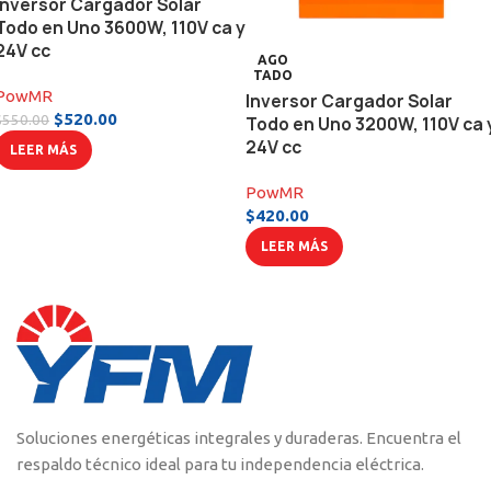
Inversor Cargador Solar
Todo en Uno 3600W, 110V ca y
24V cc
AGO
TADO
PowMR
Inversor Cargador Solar
$
520.00
$
550.00
Todo en Uno 3200W, 110V ca 
24V cc
LEER MÁS
PowMR
$
420.00
LEER MÁS
Soluciones energéticas integrales y duraderas. Encuentra el
respaldo técnico ideal para tu independencia eléctrica.