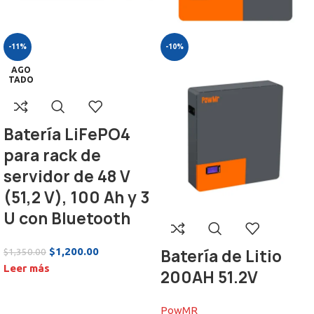
-11%
-10%
AGO
TADO
Batería LiFePO4
para rack de
servidor de 48 V
(51,2 V), 100 Ah y 3
U con Bluetooth
$
1,200.00
$
1,350.00
Batería de Litio
Leer más
200AH 51.2V
PowMR