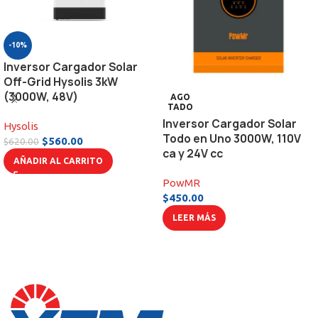
-10%
Inversor Cargador Solar
Off-Grid Hysolis 3kW
(3000W, 48V)
AGO
TADO
Inversor Cargador Solar
Hysolis
Todo en Uno 3000W, 110V
$
560.00
$
620.00
ca y 24V cc
AÑADIR AL CARRITO
PowMR
$
450.00
LEER MÁS